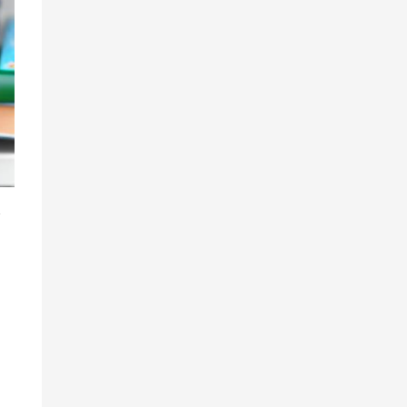
で
の
て