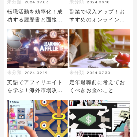
未分類
未分類
2024.09.03
2024.09.10
転職活動を効率化！成
副業で収入アップ！お
功する履歴書と面接の
すすめのオンラインビ
ポイント
ジネス
未分類
未分類
2024.09.19
2024.07.30
英語でアフィリエイト
定年退職前に考えてお
を学ぶ！海外市場攻略
くべきお金のこと
ガイド